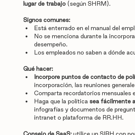

lugar de trabajo
 (según SHRM).
Signos comunes:
Está enterrado en el manual del emp
No se menciona durante la incorporac
desempeño.
Los empleados no saben a dónde acu
Qué hacer:
Incorpore puntos de contacto de polí
incorporación, las reuniones generale
Comparta recordatorios mensuales en
Haga que la política 
sea fácilmente 
infografías y documentos de pregunt
intranet o plataforma de RR.HH.
Consejo de SaaS:
 utilice un SIRH con po